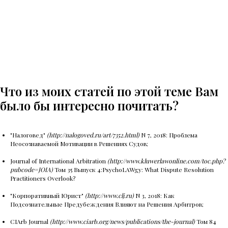
Что из моих статей по этой теме Вам
было бы интересно почитать?
"Налоговед"
(http://nalogoved.ru/art/7352.html)
N 7, 2018: Проблема
Неосознаваемой Мотивации в Решениях Судов;
Journal of International Arbitration
(http://www.kluwerlawonline.com/toc.php?
pubcode=JOIA)
Том 35 Выпуск 4:PsychoLAWgy: What Dispute Resolution
Practitioners Overlook?
"Корпоративный Юрист"
(http://www.clj.ru)
N 3, 2018: Как
Подсознательные Предубеждения Влияют на Решения Арбитров;
CIArb Journal
(http://www.ciarb.org/news/publications/the-journal)
Том 84